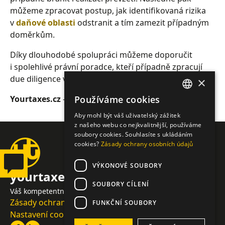
můžeme zpracovat postup, jak identifikovaná rizika
v
daňové oblasti
odstranit a tím zamezit případným
doměrkům.
Díky dlouhodobé spolupráci můžeme doporučit
i spolehlivé právní poradce, kteří případně zpracují
due diligence ve vztahu k
právním rizikům
.
×
Yourtaxes.cz
- provedení due diligence
Používáme cookies
CZECH
Aby mohl být váš uživatelský zážitek
ENGLISH
z našeho webu co nejkvalitnější, používáme
soubory cookies. Souhlasíte s ukládáním
GERMAN
cookies?
Zásady ochrany osobních údajů
VÝKONOVÉ SOUBORY
yourtaxes.cz
SOUBORY CÍLENÍ
Váš kompetentní daňový poradce a spolehlivý účetní
Zásady ochrany osobních údajů
FUNKČNÍ SOUBORY
Nastavení cookies