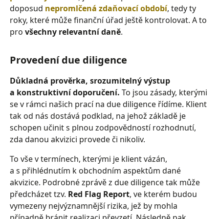
doposud
nepromlčená zdaňovací období
, tedy ty
roky, které může finanční úřad ještě kontrolovat. A to
pro
všechny relevantní daně
.
Provedení due diligence
Důkladná prověrka, srozumitelný výstup
a konstruktivní doporučení.
To jsou zásady, kterými
se v rámci našich prací na due diligence řídíme. Klient
tak od nás dostává podklad, na jehož základě je
schopen učinit s plnou zodpovědností rozhodnutí,
zda danou akvizici provede či nikoliv.
To vše v termínech, kterými je klient vázán,
a s přihlédnutím k obchodním aspektům dané
akvizice. Podrobné zprávě z due diligence tak může
předcházet tzv.
Red Flag Report
, ve kterém budou
vymezeny nejvýznamnější rizika, jež by mohla
případně bránit realizaci převzetí. Následně pak