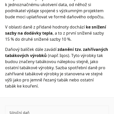
k jednoznačnému ukotvení data, od něhož si
podnikatel výdaje spojené s výzkumným projektem
bude moci uplatňovat ve formě daňového odpočtu.
V oblasti daně z přidané hodnoty dochází
ke snížení
sazby na dodávky tepla
, a to z první snížené sazby
15 % do druhé snížené sazby 10 %.
Daňový balíček dále zavádí
zdanění tzv. zahřívaných
tabákových výrobků
(např. Iqos). Tyto výrobky tak
budou značeny tabákovou nálepkou stejně, jako
ostatní tabákové výrobky. Sazba spotřební daně pro
zahřívané tabákové výrobky je stanovena ve stejné
výši jako pro jemně řezaný tabák nebo ostatní
tabák ke kouření.
Silniční daň