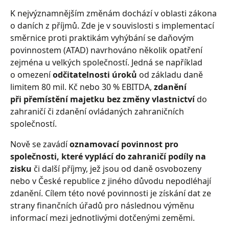
K nejvýznamnějším změnám dochází v oblasti zákona
o daních z příjmů. Zde je v souvislosti s implementací
směrnice proti praktikám vyhýbání se daňovým
povinnostem (ATAD) navrhováno několik opatření
zejména u velkých společností. Jedná se například
o omezení
odčitatelnosti úroků
od základu daně
limitem 80 mil. Kč nebo 30 % EBITDA,
zdanění
při přemístění majetku bez změny vlastnictví
do
zahraničí či zdanění ovládaných zahraničních
společností.
Nově se zavádí
oznamovací povinnost pro
společnosti, které vyplácí do zahraničí podíly na
zisku
či další příjmy, jež jsou od daně osvobozeny
nebo v České republice z jiného důvodu nepodléhají
zdanění. Cílem této nové povinnosti je získání dat ze
strany finančních úřadů pro následnou výměnu
informací mezi jednotlivými dotčenými zeměmi.