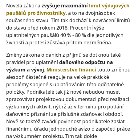
Novela zákona
zvyšuje maximální
limit výdajových
paušálů pro živnostníky
, a to na dvojnásobek
současného stavu. Tím tak dochází k navrácení limitů
do stavu před rokem 2018. Procentní výše
uplatnitelných paušálů 40 % - 80 % dle jednotlivých
živností a profesí zůstává přitom nezměněna.
Změny zákona o daních z příjmů se dotknou také
pravidel pro uplatnění
daňového odpočtu na
výzkum a vývoj
.
Ministerstvo financí
touto změnou
alespoň částečně reaguje na velké praktické
problémy spojené s uplatňováním této odčitatelné
položky. Podnikatelé tak již nově nebudou muset
zpracovávat projektovou dokumentaci před realizací
výzkumných aktivit, nýbrž až v termínu pro podání
daňového přiznání za příslušné zdaňovací období.
Nově se taktéž zavádí povinnost podnikatele zaslat
finančnímu úřadu jednoduché avízo o započetí práce
na výzkumném projektu. Tím tak dojde