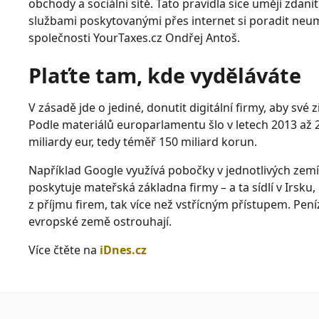
obchody a sociální sítě. Tato pravidla sice umějí zdani
službami poskytovanými přes internet si poradit neum
společnosti YourTaxes.cz Ondřej Antoš.
Plaťte tam, kde vyděláváte
V zásadě jde o jediné, donutit digitální firmy, aby své z
Podle materiálů europarlamentu šlo v letech 2013 až 
miliardy eur, tedy téměř 150 miliard korun.
Například Google využívá pobočky v jednotlivých zemích
poskytuje mateřská základna firmy – a ta sídlí v Irsk
z příjmu firem, tak více než vstřícným přístupem. Pení
evropské země ostrouhají.
Více čtěte na
iDnes.cz