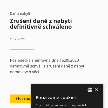
Daň z nabytí
Zrušení daně z nabytí
definitivně schváleno
16. 9. 2020
Poslanecká sněmovna dne 15.09.2020
definitivně schválila zrušení daně z nabytí
nemovitých věcí…
×
Používáme cookies
ČÍST DÁLE
CZECH
Aby mohl být váš uživatelský zážitek
ENGLISH