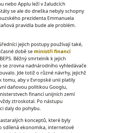
u nebo Applu leží v žaludcích
 Státy se ale do dneška nebyly schopny
couzského prezidenta Emmanuela
daňová pravidla bude ale problém.
edníci jejich postupy používají také,
současné době se
ministři financí
EPS. Běžný smrtelník k jejich
 že se zrovna nadnárodního vyhledávače
uvalo. Jde totiž o různé návrhy, jejichž
 tomu, aby v Evropské unii platily
ivní daňovou politikou Googlu,
isterstvech financí unijních zemí
 vždy ztroskotal. Po nástupu
i daly do pohybu.
astaralých konceptů, které byly
ko sdílená ekonomika, internetové