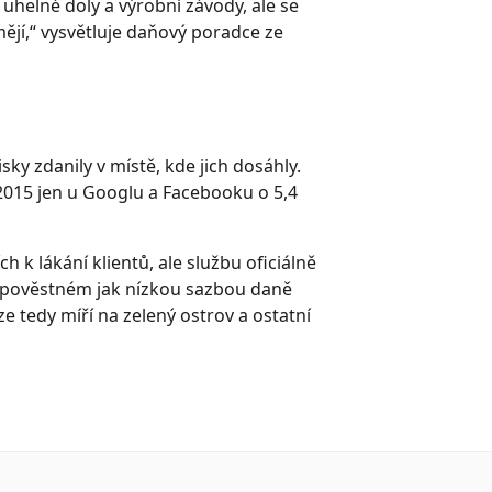
t uhelné doly a výrobní závody, ale se
ějí,“ vysvětluje daňový poradce ze
isky zdanily v místě, kde jich dosáhly.
2015 jen u Googlu a Facebooku o 5,4
 k lákání klientů, ale službu oficiálně
u, pověstném jak nízkou sazbou daně
ze tedy míří na zelený ostrov a ostatní