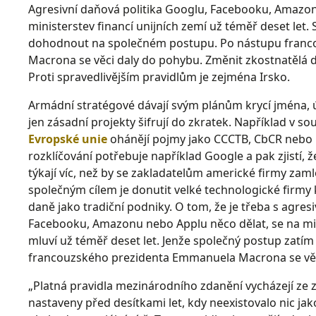
Agresivní daňová politika Googlu, Facebooku, Amazon
ministerstev financí unijních zemí už téměř deset let.
dohodnout na společném postupu. Po nástupu fran
Macrona se věci daly do pohybu. Změnit zkostnatělá 
Proti spravedlivějším pravidlům je zejména Irsko.
Armádní stratégové dávají svým plánům krycí jména, úř
jen zásadní projekty šifrují do zkratek. Například v 
Evropské unie
ohánějí pojmy jako CCCTB, CbCR nebo B
rozklíčování potřebuje například Google a pak zjistí,
týkají víc, než by se zakladatelům americké firmy zamlo
společným cílem je donutit velké technologické firmy k
daně jako tradiční podniky. O tom, že je třeba s agres
Facebooku, Amazonu nebo Applu něco dělat, se na min
mluví už téměř deset let. Jenže společný postup zatím
francouzského prezidenta Emmanuela Macrona se věc
„Platná pravidla mezinárodního zdanění vycházejí ze z
nastaveny před desítkami let, kdy neexistovalo nic ja